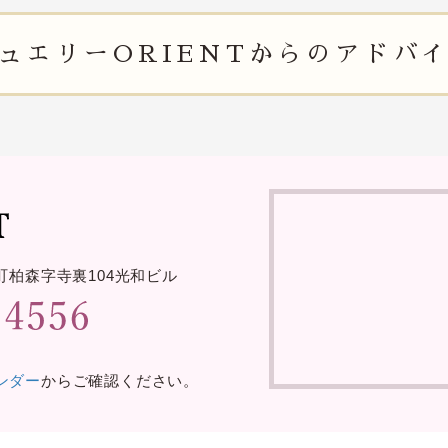
ュエリー
ORIENTからの
アドバ
町柏森字寺裏
104光和ビル
レンダー
からご確認ください。