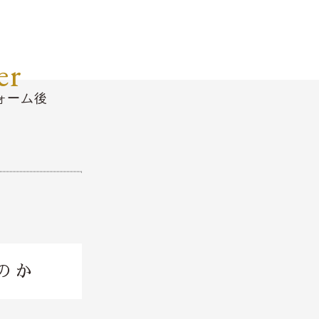
er
ォーム後
のか